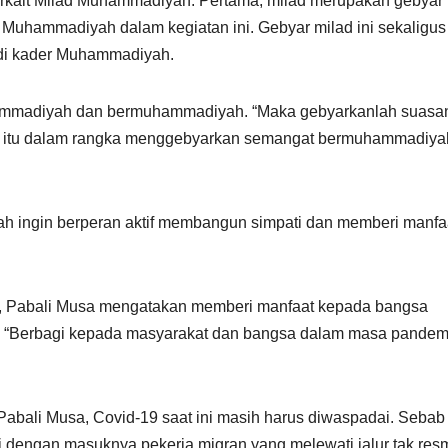
erkait Milad Muhammadiyah. Pertama, milad merupakan gebyar
Muhammadiyah dalam kegiatan ini. Gebyar milad ini sekaligus
adi kader Muhammadiyah.
mmadiyah dan bermuhammadiyah. “Maka gebyarkanlah suasa
t, itu dalam rangka menggebyarkan semangat bermuhammadiya
yah ingin berperan aktif membangun simpati dan memberi manfa
ni, Pabali Musa mengatakan memberi manfaat kepada bangsa
h. “Berbagi kepada masyarakat dan bangsa dalam masa pandem
 Pabali Musa, Covid-19 saat ini masih harus diwaspadai. Sebab 
i dengan masuknya pekerja migran yang melewati jalur tak resm