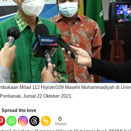
mbukaan Milad 112 Hijriah/109 Masehi Muhammadiyah di Unive
ontianak, Jumat 22 Oktober 2021.
Spread the love
0
Shares