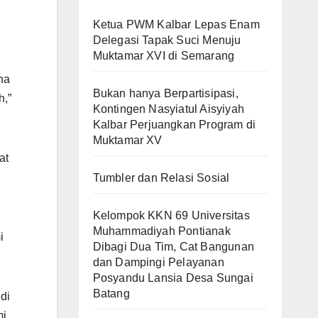
Ketua PWM Kalbar Lepas Enam
Delegasi Tapak Suci Menuju
Muktamar XVI di Semarang
na
Bukan hanya Berpartisipasi,
h,”
Kontingen Nasyiatul Aisyiyah
Kalbar Perjuangkan Program di
Muktamar XV
at
Tumbler dan Relasi Sosial
Kelompok KKN 69 Universitas
Muhammadiyah Pontianak
i
Dibagi Dua Tim, Cat Bangunan
dan Dampingi Pelayanan
Posyandu Lansia Desa Sungai
Batang
di
i.