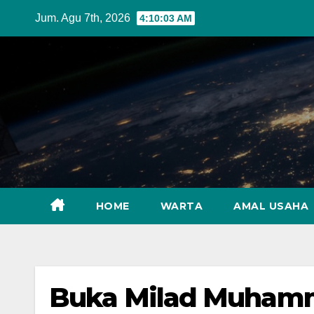
Skip
Jum. Agu 7th, 2026
4:10:05 AM
to
content
HOME
WARTA
AMAL USAHA
Buka Milad Muhamma