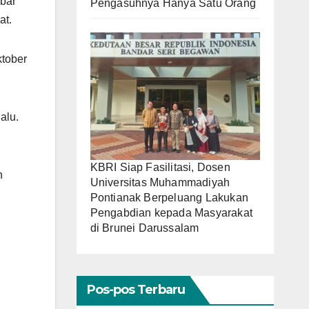
bar
Pengasuhnya Hanya Satu Orang
at.
tober
alu.
KBRI Siap Fasilitasi, Dosen
h
Universitas Muhammadiyah
Pontianak Berpeluang Lakukan
Pengabdian kepada Masyarakat
di Brunei Darussalam
Pos-pos Terbaru