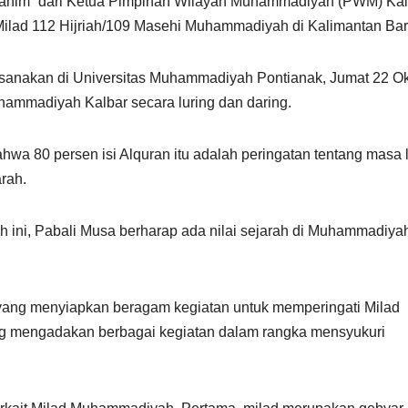
rahim” dari Ketua Pimpinan Wilayah Muhammadiyah (PWM) Kal
Milad 112 Hijriah/109 Masehi Muhammadiyah di Kalimantan Bar
anakan di Universitas Muhammadiyah Pontianak, Jumat 22 Ok
hammadiyah Kalbar secara luring dan daring.
a 80 persen isi Alquran itu adalah peringatan tentang masa l
rah.
ini, Pabali Musa berharap ada nilai sejarah di Muhammadiya
 yang menyiapkan beragam kegiatan untuk memperingati Milad
ng mengadakan berbagai kegiatan dalam rangka mensyukuri