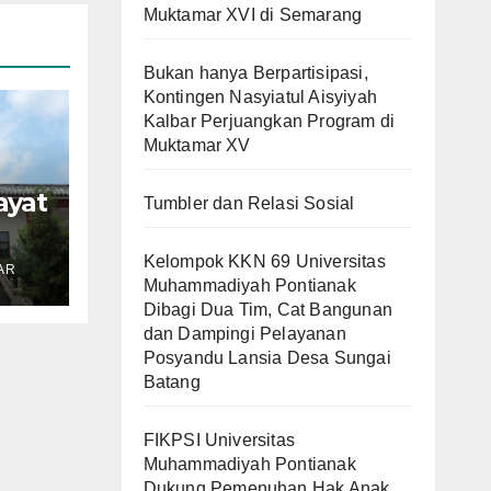
Muktamar XVI di Semarang
Bukan hanya Berpartisipasi,
Kontingen Nasyiatul Aisyiyah
Kalbar Perjuangkan Program di
Muktamar XV
ayat
Tumbler dan Relasi Sosial
n
Kelompok KKN 69 Universitas
AR
i
Muhammadiyah Pontianak
Dibagi Dua Tim, Cat Bangunan
dan Dampingi Pelayanan
Posyandu Lansia Desa Sungai
Batang
FIKPSI Universitas
Muhammadiyah Pontianak
Dukung Pemenuhan Hak Anak