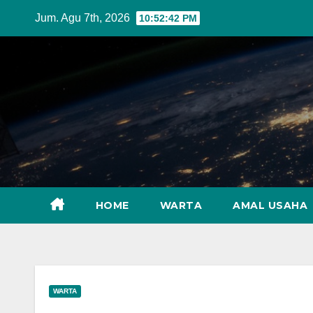
Skip
Jum. Agu 7th, 2026
10:52:43 PM
to
content
HOME
WARTA
AMAL USAHA
WARTA