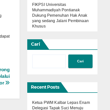
FIKPSI Universitas
Muhammadiyah Pontianak
Dukung Pemenuhan Hak Anak
g
yang sedang Jalani Pembinaan
Khusus
 dapat
Cari
Cari
rong
lalui
tor
Recent Posts
Ketua PWM Kalbar Lepas Enam
Delegasi Tapak Suci Menuju