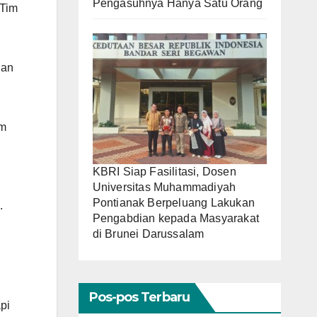
Pengasuhnya Hanya Satu Orang
 Tim
gan
am
KBRI Siap Fasilitasi, Dosen
Universitas Muhammadiyah
Pontianak Berpeluang Lakukan
.
Pengabdian kepada Masyarakat
di Brunei Darussalam
Pos-pos Terbaru
pi