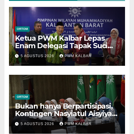
ORTOM
Ketua PWM Kalbar Lepas
Enam Delegasi Tapak Suci
Menuju Muktamar XVI di
5 AGUSTUS 2026
PWM KALBAR
Semarang
ORTOM
Bukan hanya Berpartisipasi,
Kontingen Nasyiatul Aisyiyah
Kalbar Perjuangkan Program
5 AGUSTUS 2026
PWM KALBAR
di Muktamar XV