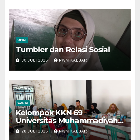
OPINI
Tumbler dan Relasi Sosial
30 JULI 2026
PWM KALBAR
WARTA
Kelompok KKN 69
Universitas Muhammadiyah
Pontianak Dibagi Dua Tim,
28 JULI 2026
PWM KALBAR
Cat Bangunan dan Dampingi