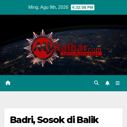
Skip
Ming. Agu 9th, 2026
4:32:09 PM
to
content
Badri, Sosok di Balik