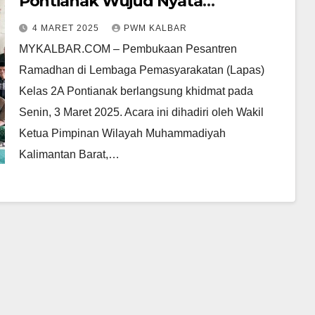
Pontianak Wujud Nyata
Kontribusi Muhammadiyah
4 MARET 2025
PWM KALBAR
Dukung Rehabilitasi Warga
MYKALBAR.COM – Pembukaan Pesantren
Binaan
Ramadhan di Lembaga Pemasyarakatan (Lapas)
Kelas 2A Pontianak berlangsung khidmat pada
Senin, 3 Maret 2025. Acara ini dihadiri oleh Wakil
Ketua Pimpinan Wilayah Muhammadiyah
Kalimantan Barat,…