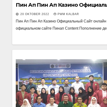
Пин Ап Пин Ап Казино Официаль
20 OKTOBER 2022
PWM KALBAR
Пин Ап Пин Ап Казино Официальный Сайт онлайн к
официальном сайте Пинап Content Пополнение де