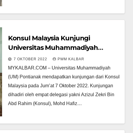
Konsul Malaysia Kunjungi
Universitas Muhammadiyah
Pontianak, Ungkap Kekaguman
7 OKTOBER 2022
PWM KALBAR
Pada Tarian Tidayu
MYKALBAR.COM – Universitas Muhammadiyah
(UM) Pontianak mendapatkan kunjungan dari Konsul
Malaysia pada Jum’at 7 Oktober 2022. Kunjungan
dihadiri oleh empat delegasi yakni Azizul Zekri Bin
Abd Rahim (Konsul), Mohd Hafiz…