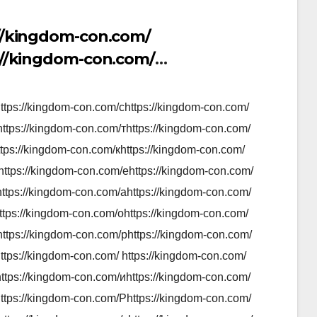
//kingdom-con.com/
://kingdom-con.com/
://kingdom-con.com/
://kingdom-con.com/
ttps://kingdom-con.com/сhttps://kingdom-con.com/
//kingdom-con.com/
https://kingdom-con.com/тhttps://kingdom-con.com/
://kingdom-con.com/
ttps://kingdom-con.com/кhttps://kingdom-con.com/
://kingdom-con.com/
https://kingdom-con.com/еhttps://kingdom-con.com/
://kingdom-con.com/
https://kingdom-con.com/аhttps://kingdom-con.com/
ttps://kingdom-con.com/оhttps://kingdom-con.com/
://kingdom-con.com/
https://kingdom-con.com/рhttps://kingdom-con.com/
://kingdom-con.com/
ttps://kingdom-con.com/ https://kingdom-con.com/
//kingdom-con.com/
https://kingdom-con.com/иhttps://kingdom-con.com/
://kingdom-con.com/
https://kingdom-con.com/Рhttps://kingdom-con.com/
://kingdom-con.com/