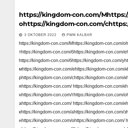
https://kingdom-con.com/Мhttps:
оhttps://kingdom-con.com/сhttps
тhttps://kingdom-con.com/бhttps
3 OKTOBER 2022
PWM KALBAR
еhttps://kingdom-con.com/тhttps
https://kingdom-con.com/Мhttps://kingdom-con.com/оh
https://kingdom-con.com/бhttps:
тhttps://kingdom-con.com/бhttps://kingdom-con.com/е
уhttps://kingdom-con.com/кhttps
https://kingdom-con.com/бhttps://kingdom-con.com/уh
мhttps://kingdom-con.com/еhttps
мhttps://kingdom-con.com/еhttps://kingdom-con.com/к
кhttps://kingdom-con.com/еhttps
рhttps://kingdom-con.com/сhttps://kingdom-con.com/к
яhttps://kingdom-con.com/ https://kingdom-con.com/кh
рhttps://kingdom-con.com/сhttps
нhttps://kingdom-con.com/тhttps://kingdom-con.com/о
кhttps://kingdom-con.com/аhttps
аhttps://kingdom-con.com/ https://kingdom-con.com/иh
яhttps://kingdom-con.com/ https:
кhttps://kingdom-con.com/аhttps://kingdom-con.com/з
кhttps://kingdom-con.com/оhttps
нhttps://kingdom-con.com/оhttps://kingdom-con.com/ 
нhttps://kingdom-con.com/тhttps