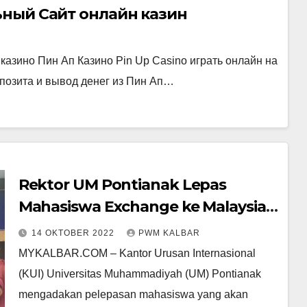
ный Сайт онлайн казин
азино Пин Ап Казино Pin Up Casino играть онлайн на
позита и вывод денег из Пин Ап…
Rektor UM Pontianak Lepas
Mahasiswa Exchange ke Malaysia
dan Taiwan
14 OKTOBER 2022
PWM KALBAR
MYKALBAR.COM – Kantor Urusan Internasional
(KUI) Universitas Muhammadiyah (UM) Pontianak
mengadakan pelepasan mahasiswa yang akan