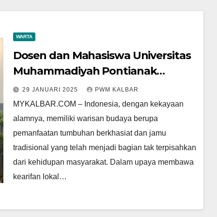
WARTA
Dosen dan Mahasiswa Universitas
Muhammadiyah Pontianak
Perkenalkan Jamu Tradisional
29 JANUARI 2025
PWM KALBAR
Indonesia ke Masyarakat Malaysia
MYKALBAR.COM – Indonesia, dengan kekayaan
alamnya, memiliki warisan budaya berupa
pemanfaatan tumbuhan berkhasiat dan jamu
tradisional yang telah menjadi bagian tak terpisahkan
dari kehidupan masyarakat. Dalam upaya membawa
kearifan lokal…