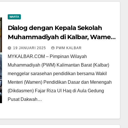
WARTA
Dialog dengan Kepala Sekolah
Muhammadiyah di Kalbar, Wamen
Dikdasmen Fajar Riza Ul Haq
19 JANUARI 2025
PWM KALBAR
Sampaikan Kabar Gembira untuk
MYKALBAR.COM – Pimpinan Wilayah
Sekolah Swasta
Muhammadiyah (PWM) Kalimantan Barat (Kalbar)
menggelar sarasehan pendidikan bersama Wakil
Menteri (Wamen) Pendidikan Dasar dan Menengah
(Dikdasmen) Fajar Riza Ul Haq di Aula Gedung
Pusat Dakwah…