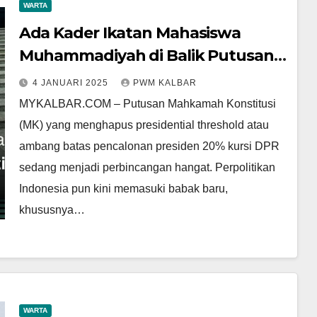
WARTA
Ada Kader Ikatan Mahasiswa
Muhammadiyah di Balik Putusan
MK yang Hapus Ambang Batas
4 JANUARI 2025
PWM KALBAR
Pencalonan Presiden
MYKALBAR.COM – Putusan Mahkamah Konstitusi
(MK) yang menghapus presidential threshold atau
ambang batas pencalonan presiden 20% kursi DPR
sedang menjadi perbincangan hangat. Perpolitikan
Indonesia pun kini memasuki babak baru,
khususnya…
WARTA