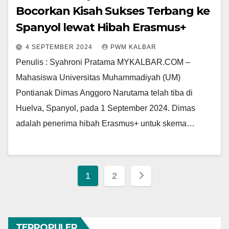
Bocorkan Kisah Sukses Terbang ke
Spanyol lewat Hibah Erasmus+
4 SEPTEMBER 2024
PWM KALBAR
Penulis : Syahroni Pratama MYKALBAR.COM –
Mahasiswa Universitas Muhammadiyah (UM)
Pontianak Dimas Anggoro Narutama telah tiba di
Huelva, Spanyol, pada 1 September 2024. Dimas
adalah penerima hibah Erasmus+ untuk skema…
Paginasi
1
2
pos
TERPOPULER