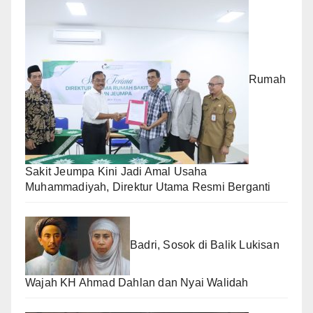
Rumah
Sakit Jeumpa Kini Jadi Amal Usaha
Muhammadiyah, Direktur Utama Resmi Berganti
Badri, Sosok di Balik Lukisan
Wajah KH Ahmad Dahlan dan Nyai Walidah