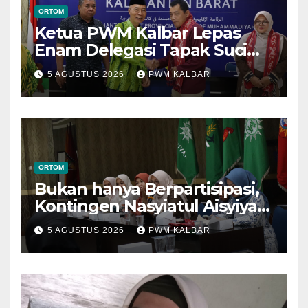
ORTOM
Ketua PWM Kalbar Lepas
Enam Delegasi Tapak Suci
Menuju Muktamar XVI di
5 AGUSTUS 2026
PWM KALBAR
Semarang
ORTOM
Bukan hanya Berpartisipasi,
Kontingen Nasyiatul Aisyiyah
Kalbar Perjuangkan Program
5 AGUSTUS 2026
PWM KALBAR
di Muktamar XV