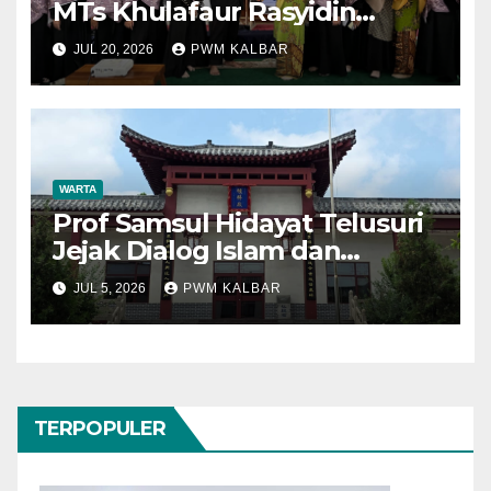
MTs Khulafaur Rasyidin
Perkuat Edukasi Hukum dan
JUL 20, 2026
PWM KALBAR
Perlindungan Anak
WARTA
Prof Samsul Hidayat Telusuri
Jejak Dialog Islam dan
Konfusianisme di Kota
JUL 5, 2026
PWM KALBAR
Konfusius
TERPOPULER