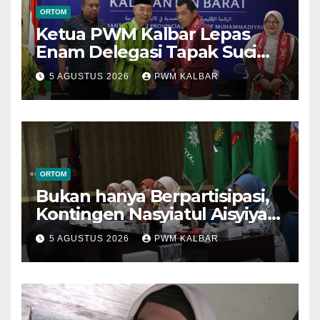
ORTOM
Ketua PWM Kalbar Lepas
Enam Delegasi Tapak Suci
Menuju Muktamar XVI di
5 AGUSTUS 2026
PWM KALBAR
Semarang
ORTOM
Bukan hanya Berpartisipasi,
Kontingen Nasyiatul Aisyiyah
Kalbar Perjuangkan Program
5 AGUSTUS 2026
PWM KALBAR
di Muktamar XV