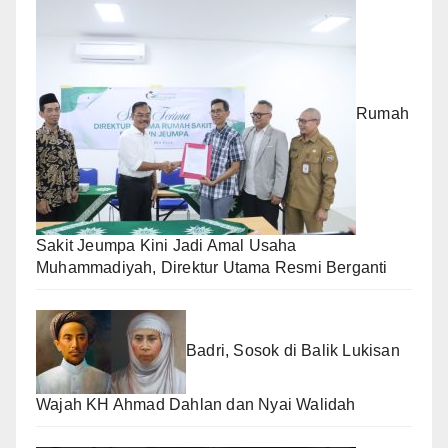
Rumah
Sakit Jeumpa Kini Jadi Amal Usaha
Muhammadiyah, Direktur Utama Resmi Berganti
Badri, Sosok di Balik Lukisan
Wajah KH Ahmad Dahlan dan Nyai Walidah