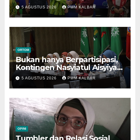
Menuju Muktamar XVI di
5 AGUSTUS 2026
PWM KALBAR
Semarang
ORTOM
Bukan hanya Berpartisipasi,
Kontingen Nasyiatul Aisyiyah
Kalbar Perjuangkan Program
5 AGUSTUS 2026
PWM KALBAR
di Muktamar XV
OPINI
Tumbler dan Relasi Sosial