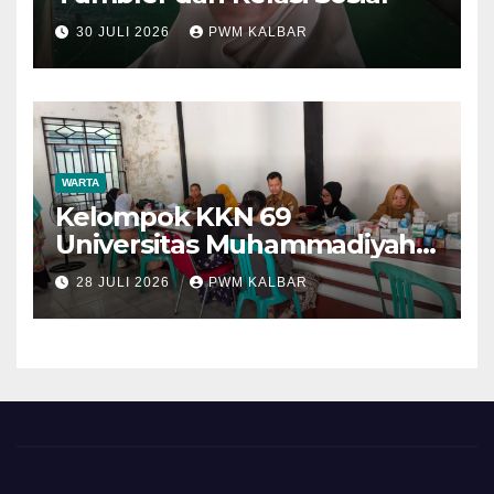
30 JULI 2026
PWM KALBAR
WARTA
Kelompok KKN 69
Universitas Muhammadiyah
Pontianak Dibagi Dua Tim,
28 JULI 2026
PWM KALBAR
Cat Bangunan dan Dampingi
Pelayanan Posyandu Lansia
Desa Sungai Batang