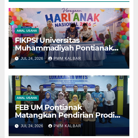
AMAL USAHA
FIKPSI Universitas
Muhammadiyah Pontianak
Dukung Pemenuhan Hak
JUL 24, 2026
PWM KALBAR
Anak yang sedang Jalani
Pembinaan Khusus
AMAL USAHA
FEB UM Pontianak
Matangkan Pendirian Prodi
Magister Manajemen,
JUL 24, 2026
PWM KALBAR
Libatkan Berbagai