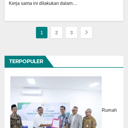
Kerja sama ini dilakukan dalam…
Paginasi
1
2
3
pos
TERPOPULER
Rumah