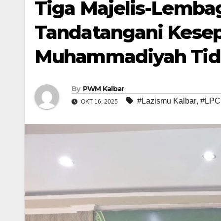
Tiga Majelis-Lemb
Tandatangani Kese
Muhammadiyah Tida
By
PWM Kalbar
#Lazismu Kalbar
,
#LP
OKT 16, 2025