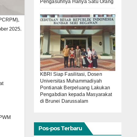
Pengasuhnya Hanya Satu Orang
LPCRPM),
ober 2025.
KBRI Siap Fasilitasi, Dosen
Universitas Muhammadiyah
at
Pontianak Berpeluang Lakukan
Pengabdian kepada Masyarakat
di Brunei Darussalam
r PWM
Pos-pos Terbaru