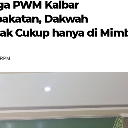
aga PWM Kalbar
pakatan, Dakwah
k Cukup hanya di Mim
CRPM