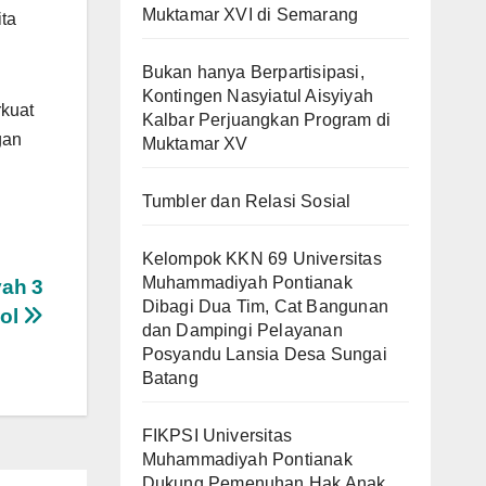
Muktamar XVI di Semarang
ita
Bukan hanya Berpartisipasi,
Kontingen Nasyiatul Aisyiyah
rkuat
Kalbar Perjuangkan Program di
gan
Muktamar XV
Tumbler dan Relasi Sosial
Kelompok KKN 69 Universitas
Muhammadiyah Pontianak
ah 3
Dibagi Dua Tim, Cat Bangunan
ool
dan Dampingi Pelayanan
Posyandu Lansia Desa Sungai
Batang
FIKPSI Universitas
Muhammadiyah Pontianak
Dukung Pemenuhan Hak Anak