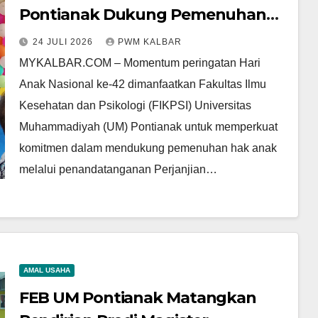
Pontianak Dukung Pemenuhan
Hak Anak yang sedang Jalani
24 JULI 2026
PWM KALBAR
Pembinaan Khusus
MYKALBAR.COM – Momentum peringatan Hari
Anak Nasional ke-42 dimanfaatkan Fakultas Ilmu
Kesehatan dan Psikologi (FIKPSI) Universitas
Muhammadiyah (UM) Pontianak untuk memperkuat
komitmen dalam mendukung pemenuhan hak anak
melalui penandatanganan Perjanjian…
AMAL USAHA
FEB UM Pontianak Matangkan