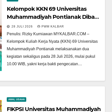
Kelompok KKN 69 Universitas
Muhammadiyah Pontianak Dibagi
Dua Tim, Cat Bangunan dan
28 JULI 2026
PWM KALBAR
Dampingi Pelayanan Posyandu
Penulis: Rizky Kurniawan MYKALBAR.COM –
Lansia Desa Sungai Batang
Kelompok Kuliah Kerja Nyata (KKN) 69 Universitas
Muhammadiyah Pontianak melaksanakan dua
kegiatan sekaligus pada 28 Juli 2026, mulai pukul
10.00 WIB, yakni kerja bakti pengecatan…
AMAL USAHA
FIKPSI Universitas Muhammadiyah