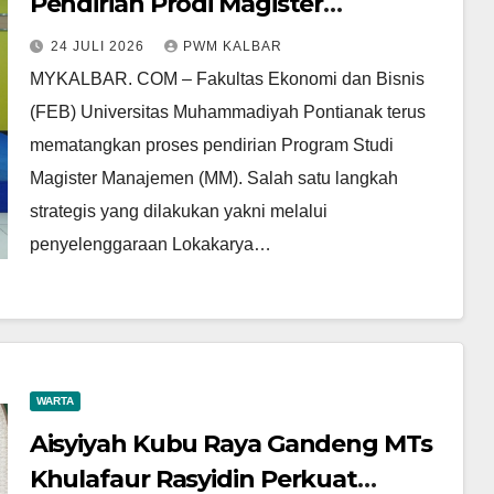
Pendirian Prodi Magister
Manajemen, Libatkan Berbagai
24 JULI 2026
PWM KALBAR
Pemangku Kepentingan Susun
MYKALBAR. COM – Fakultas Ekonomi dan Bisnis
Visi dan Misi
(FEB) Universitas Muhammadiyah Pontianak terus
mematangkan proses pendirian Program Studi
Magister Manajemen (MM). Salah satu langkah
strategis yang dilakukan yakni melalui
penyelenggaraan Lokakarya…
WARTA
Aisyiyah Kubu Raya Gandeng MTs
Khulafaur Rasyidin Perkuat