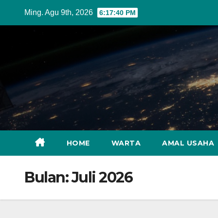
Skip
Ming. Agu 9th, 2026
6:17:42 PM
to
content
HOME
WARTA
AMAL USAHA
Bulan:
Juli 2026