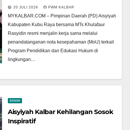
Edukasi Hukum dan Perlindungan
20 JULI 2026
PWM KALBAR
Anak
MYKALBAR.COM – Pimpinan Daerah (PD) Aisyiyah
Kabupaten Kubu Raya bersama MTs Khulafaur
Rasyidin resmi menjalin kerja sama melalui
penandatanganan nota kesepahaman (MoU) terkait
Program Pendidikan dan Edukasi Hukum di
lingkungan…
SOSOK
Aisyiyah Kalbar Kehilangan Sosok
Inspiratif