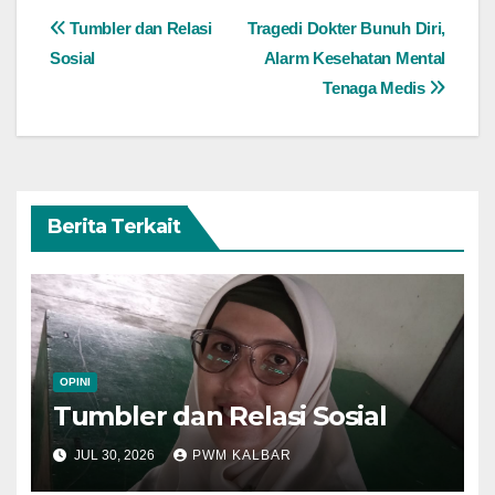
Navigasi
Tumbler dan Relasi
Tragedi Dokter Bunuh Diri,
Sosial
Alarm Kesehatan Mental
pos
Tenaga Medis
Berita Terkait
OPINI
Tumbler dan Relasi Sosial
JUL 30, 2026
PWM KALBAR