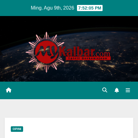
Skip
Ming. Agu 9th, 2026
7:52:06 PM
to
content
OPINI