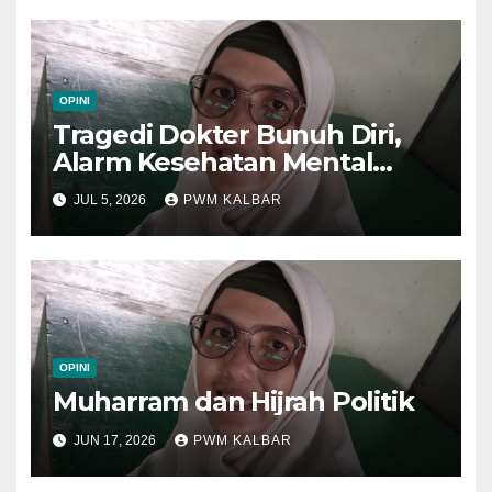
OPINI
Tragedi Dokter Bunuh Diri,
Alarm Kesehatan Mental
Tenaga Medis
JUL 5, 2026
PWM KALBAR
OPINI
Muharram dan Hijrah Politik
JUN 17, 2026
PWM KALBAR