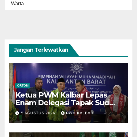
Warta
Jangan Terlewatkan
ORTOM
Ketua PWM Kalbar Lepas
Enam Delegasi Tapak Suci
Menuju Muktamar XVI di
5 AGUSTUS 2026
PWM KALBAR
Semarang