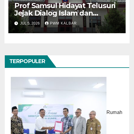
Prof Samsul Hidayat Telusuri
Jejak Dialog Islam dan
Konfusianisme di Kota
JUL 5, 2026
PWM KALBAR
Konfusius
TERPOPULER
Rumah