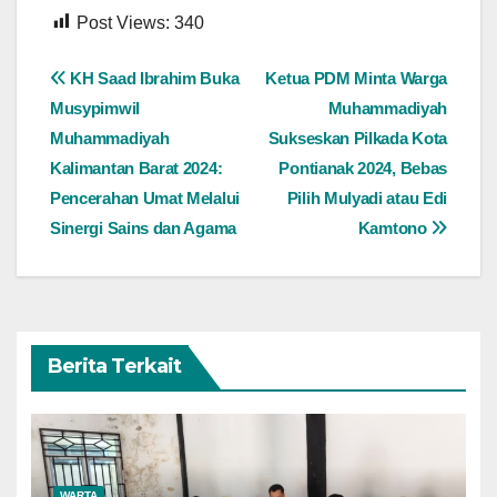
Post Views:
340
Navigasi
KH Saad Ibrahim Buka
Ketua PDM Minta Warga
Musypimwil
Muhammadiyah
pos
Muhammadiyah
Sukseskan Pilkada Kota
Kalimantan Barat 2024:
Pontianak 2024, Bebas
Pencerahan Umat Melalui
Pilih Mulyadi atau Edi
Sinergi Sains dan Agama
Kamtono
Berita Terkait
WARTA