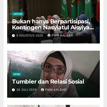
ORTOM
Bukan hanya Berpartisipasi,
Kontingen Nasyiatul Aisyiyah
Kalbar Perjuangkan Program
5 AGUSTUS 2026
PWM KALBAR
di Muktamar XV
OPINI
Tumbler dan Relasi Sosial
30 JULI 2026
PWM KALBAR