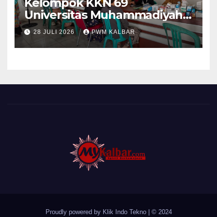
Kelompok KKN 69
Universitas Muhammadiyah
Pontianak Dibagi Dua Tim,
28 JULI 2026
PWM KALBAR
Cat Bangunan dan Dampingi
Pelayanan Posyandu Lansia
Desa Sungai Batang
Proudly powered by Klik Indo Tekno
|
© 2024