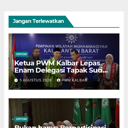
Jangan Terlewatkan
ORTOM
Ketua PWM Kalbar Lepas
Enam Delegasi Tapak Suci
Menuju Muktamar XVI di
5 AGUSTUS 2026
PWM KALBAR
Semarang
ORTOM
Bukan hanya Berpartisipasi,