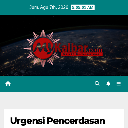
Skip
Jum. Agu 7th, 2026
5:05:03 AM
to
content
Urgensi Pencerdasan