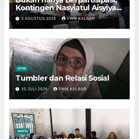
Kontingen Nasyiatul Aisyiyah
Kalbar Perjuangkan Program
5 AGUSTUS 2026
PWM KALBAR
di Muktamar XV
OPINI
Tumbler dan Relasi Sosial
30 JULI 2026
PWM KALBAR
WARTA