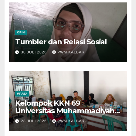
OPINI
Tumbler dan Relasi Sosial
30 JULI 2026
PWM KALBAR
WARTA
Kelompok KKN 69
Universitas Muhammadiyah
Pontianak Dibagi Dua Tim,
28 JULI 2026
PWM KALBAR
Cat Bangunan dan Dampingi
Pelayanan Posyandu Lansia