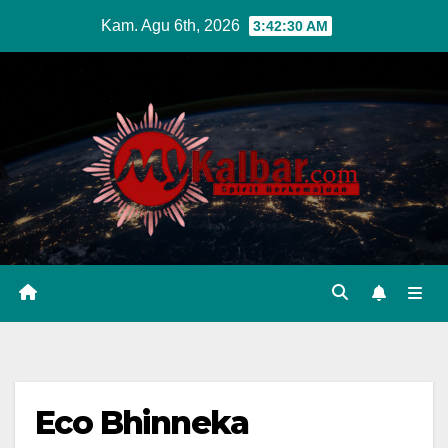
Skip
Kam. Agu 6th, 2026
3:42:32 AM
to
content
Eco Bhinneka