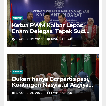
ORTOM
Ketua PWM Kalbar Lepas
Enam Delegasi Tapak Suci
Menuju Muktamar XVI di
5 AGUSTUS 2026
PWM KALBAR
Semarang
ORTOM
Bukan hanya Berpartisipasi,
Kontingen Nasyiatul Aisyiyah
Kalbar Perjuangkan Program
5 AGUSTUS 2026
PWM KALBAR
di Muktamar XV