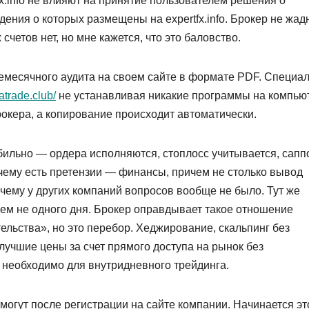
.info не влияют на принятие пользователем решения о
ения о которых размещены на expertfx.info. Брокер не жад
счетов нет, но мне кажется, что это баловство.
емесячного аудита на своем сайте в формате PDF. Специа
atrade.club/
не устанавливая никакие программы на компью
окера, а копирование происходит автоматически.
абильно — ордера исполняются, стоплосс учитывается, сапп
чему есть претензии — финансы, причем не столько вывод
 к чему у других компаний вопросов вообще не было. Тут же
ем не одного дня. Брокер оправдывает такое отношение
льства», но это перебор. Хеджирование, скальпинг без
 лучшие цены за счет прямого доступа на рынок без
 необходимо для внутридневного трейдинга.
могут после регистрации на сайте компании. Начинается эт