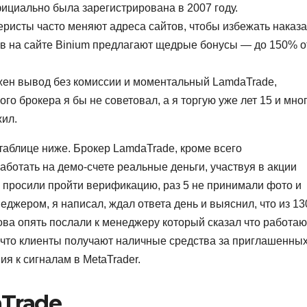
циально была зарегистрирована в 2007 году.
ристы часто меняют адреса сайтов, чтобы избежать наказа
в на сайте Binium предлагают щедрые бонусы — до 150% о
жен вывод без комиссии и моментальный LamdaTrade,
ого брокера я бы не советовал, а я торгую уже лет 15 и мно
ил.
аблице ниже. Брокер LamdaTrade, кроме всего
ботать на демо-счете реальные деньги, участвуя в акции
а просили пройти верификацию, раз 5 не принимали фото и
еджером, я написал, ждал ответа день и выяснил, что из 13
нова опять послали к менеджеру который сказал что работаю
 что клиенты получают наличные средства за приглашенны
я к сигналам в MetaTrader.
Trade