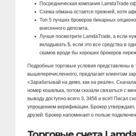
Посредническая компания LamdaTrade офи
Схема обмана остается прежней, хотя афе
Топ 5 лучших брокеров бинарных опционо
внесенного депозита.
Лучше посмотрите LamdaTrade, а если ну
вкладывать $, если это все средства в одн
скамов вроде бы хороших брокеров переж
Подробные торговые условия представлены в т
вышеперечисленного, предлагает клиентам зара
«Зарабатывай на демо, как на реале«. Сначал
номер кошелька, потом сказали связаться с мен
выводу доступно всего 3, 3456 и все!! Писал с
упрощением верификации. Брокер утверждает,
друзей. Брокер напоминает о пользе подключени
Торговые счета Lamda