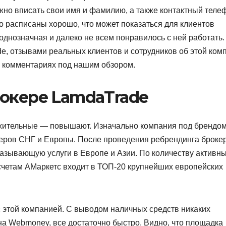
жно вписать свои имя и фамилию, а также контактный теле
о расписаны хорошо, что может показаться для клиентов
однозначная и далеко не всем понравилось с ней работать.
e, отзывами реальных клиентов и сотрудников об этой ком
в комментариях под нашим обзором.
рокере LamdaTrade
жительные — повышают. Изначально компания под брендо
еров СНГ и Европы. После проведения ребрендинга броке
азывающую услуги в Европе и Азии. По количеству активн
 счетам АМаркетс входит в ТОП-20 крупнейших европейских
с этой компанией. С выводом наличных средств никаких
на Webmoney, все достаточно быстро. Видно, что площадка