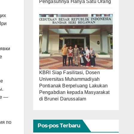
Pengasuhnya Hanya Satu Orang
щих
При
аявки
e
KBRI Siap Fasilitasi, Dosen
Universitas Muhammadiyah
de
Pontianak Berpeluang Lakukan
ы.
Pengabdian kepada Masyarakat
de —
di Brunei Darussalam
ия по
Pos-pos Terbaru