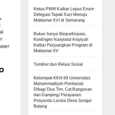
Ketua PWM Kalbar Lepas Enam
Delegasi Tapak Suci Menuju
ь
Muktamar XVI di Semarang
х
ий
Bukan hanya Berpartisipasi,
ет
Kontingen Nasyiatul Aisyiyah
Kalbar Perjuangkan Program di
ндарт
Muktamar XV
Tumbler dan Relasi Sosial
о
Kelompok KKN 69 Universitas
Muhammadiyah Pontianak
Dibagi Dua Tim, Cat Bangunan
dan Dampingi Pelayanan
Posyandu Lansia Desa Sungai
Batang