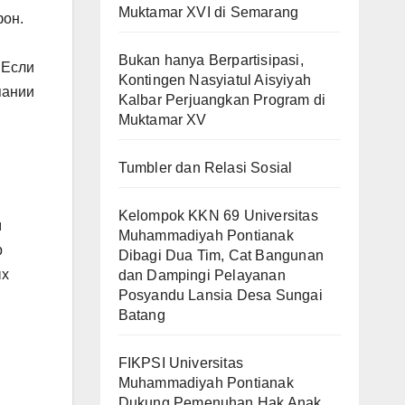
Muktamar XVI di Semarang
фон.
Bukan hanya Berpartisipasi,
 Если
Kontingen Nasyiatul Aisyiyah
пании
Kalbar Perjuangkan Program di
Muktamar XV
Tumbler dan Relasi Sosial
Kelompok KKN 69 Universitas
м
Muhammadiyah Pontianak
р
Dibagi Dua Tim, Cat Bangunan
ых
dan Dampingi Pelayanan
Posyandu Lansia Desa Sungai
Batang
FIKPSI Universitas
Muhammadiyah Pontianak
Dukung Pemenuhan Hak Anak