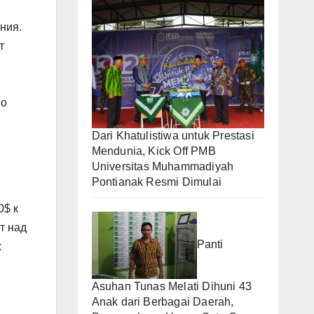
ния.
т
го
Dari Khatulistiwa untuk Prestasi
Mendunia, Kick Off PMB
Universitas Muhammadiyah
Pontianak Resmi Dimulai
0$ к
т над
Panti
х
Asuhan Tunas Melati Dihuni 43
Anak dari Berbagai Daerah,