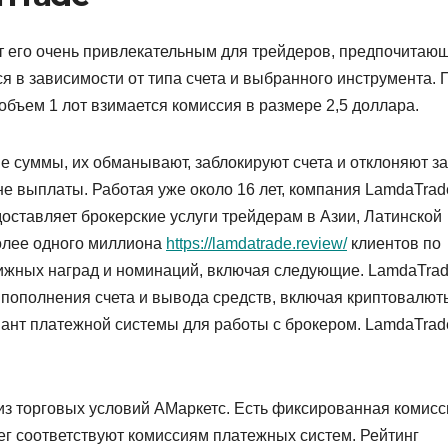
ет его очень привлекательным для трейдеров, предпочитаю
 в зависимости от типа счета и выбранного инструмента. 
объем 1 лот взимается комиссия в размере 2,5 доллара.
е суммы, их обманывают, заблокируют счета и отклоняют з
не выплаты. Работая уже около 16 лет, компания LamdaTrad
оставляет брокерские услуги трейдерам в Азии, Латинской
олее одного миллиона
https://lamdatrade.review/
клиентов по
тижных наград и номинаций, включая следующие. LamdaTra
 пополнения счета и вывода средств, включая криптовалют
иант платежной системы для работы с брокером. LamdaTra
з торговых условий АМаркетс. Есть фиксированная комисс
ег соответствуют комиссиям платежных систем. Рейтинг