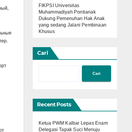
FIKPSI Universitas
ный,
Muhammadiyah Pontianak
Dukung Pemenuhan Hak Anak
yang sedang Jalani Pembinaan
Khusus
льные
тер.
Cari
орт
Cari
Recent Posts
Ketua PWM Kalbar Lepas Enam
Delegasi Tapak Suci Menuju
от