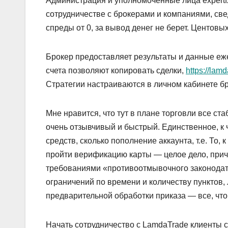
Администрация и уполномоченные лица expertfx
сотрудничестве с брокерами и компаниями, свед
спреды от 0, за вывод денег не берет. Центовых 
Брокер предоставляет результаты и данные еж
счета позволяют копировать сделки,
https://lamd
Стратегии настраиваются в личном кабинете бр
Мне нравится, что тут в плане торговли все ст
очень отзывчивый и быстрый. Единственное, к 
средств, сколько пополнение аккаунта, т.е. То,
пройти верификацию карты — целое дело, прич
требованиями «противоотмывочного законодате
ограничений по времени и количеству пунктов,
предварительной обработки приказа — все, что
Начать сотрудничество с LamdaTrade клиенты с