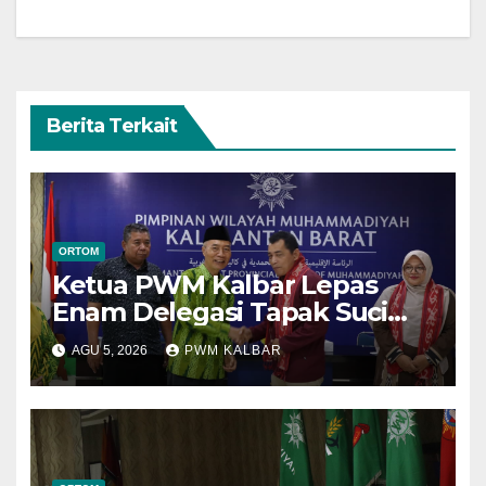
Berita Terkait
ORTOM
Ketua PWM Kalbar Lepas
Enam Delegasi Tapak Suci
Menuju Muktamar XVI di
AGU 5, 2026
PWM KALBAR
Semarang