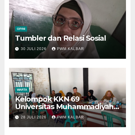
OPINI
Tumbler dan Relasi Sosial
30 JULI 2026
PWM KALBAR
WARTA
Kelompok KKN 69
Universitas Muhammadiyah
Pontianak Dibagi Dua Tim,
28 JULI 2026
PWM KALBAR
Cat Bangunan dan Dampingi
Pelayanan Posyandu Lansia