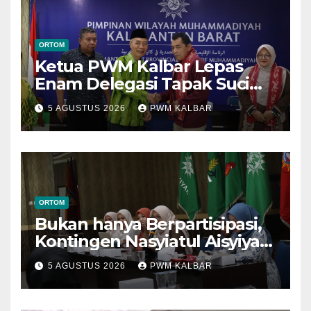
ORTOM
Ketua PWM Kalbar Lepas
Enam Delegasi Tapak Suci
Menuju Muktamar XVI di
5 AGUSTUS 2026
PWM KALBAR
Semarang
ORTOM
Bukan hanya Berpartisipasi,
Kontingen Nasyiatul Aisyiyah
Kalbar Perjuangkan Program
5 AGUSTUS 2026
PWM KALBAR
di Muktamar XV