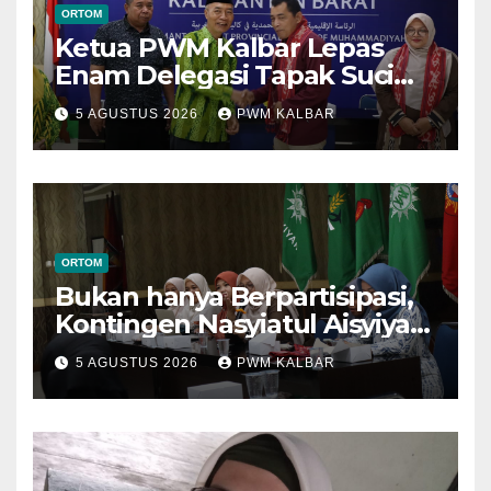
ORTOM
Ketua PWM Kalbar Lepas
Enam Delegasi Tapak Suci
Menuju Muktamar XVI di
5 AGUSTUS 2026
PWM KALBAR
Semarang
ORTOM
Bukan hanya Berpartisipasi,
Kontingen Nasyiatul Aisyiyah
Kalbar Perjuangkan Program
5 AGUSTUS 2026
PWM KALBAR
di Muktamar XV