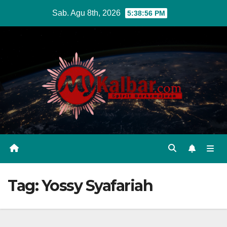
Skip
Sab. Agu 8th, 2026
5:38:57 PM
to
content
Tag:
Yossy Syafariah