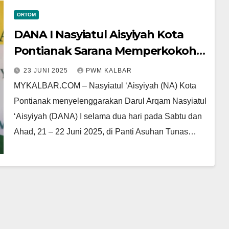
ORTOM
DANA I Nasyiatul Aisyiyah Kota
Pontianak Sarana Memperkokoh
Kepribadian Kader
23 JUNI 2025
PWM KALBAR
MYKALBAR.COM – Nasyiatul ‘Aisyiyah (NA) Kota
Pontianak menyelenggarakan Darul Arqam Nasyiatul
‘Aisyiyah (DANA) I selama dua hari pada Sabtu dan
Ahad, 21 – 22 Juni 2025, di Panti Asuhan Tunas…