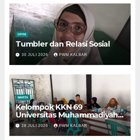
OPINI
Tumbler dan Relasi Sosial
30 JULI 2026
PWM KALBAR
WARTA
Kelompok KKN 69
Universitas Muhammadiyah
Pontianak Dibagi Dua Tim,
28 JULI 2026
PWM KALBAR
Cat Bangunan dan Dampingi
Pelayanan Posyandu Lansia