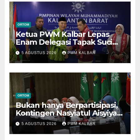
ORTOM
Ketua PWM Kalbar Lepas
Enam Delegasi Tapak Suci
Menuju Muktamar XVI di
5 AGUSTUS 2026
PWM KALBAR
Semarang
ORTOM
Bukan hanya Berpartisipasi,
Kontingen Nasyiatul Aisyiyah
Kalbar Perjuangkan Program
5 AGUSTUS 2026
PWM KALBAR
di Muktamar XV