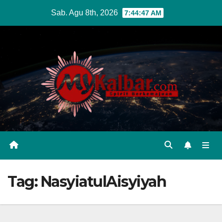
Skip
Sab. Agu 8th, 2026
7:44:48 AM
to
content
Tag:
NasyiatulAisyiyah