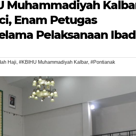
HU Muhammadiyah Kalba
uci, Enam Petugas
elama Pelaksanaan Iba
dah Haji
,
#KBIHU Muhammadiyah Kalbar
,
#Pontianak