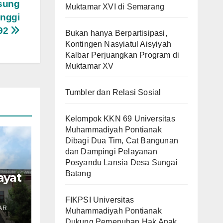
gsung
Muktamar XVI di Semarang
inggi
,92
Bukan hanya Berpartisipasi,
Kontingen Nasyiatul Aisyiyah
Kalbar Perjuangkan Program di
Muktamar XV
Tumbler dan Relasi Sosial
Kelompok KKN 69 Universitas
Muhammadiyah Pontianak
Dibagi Dua Tim, Cat Bangunan
dan Dampingi Pelayanan
Posyandu Lansia Desa Sungai
Batang
ayat
n
FIKPSI Universitas
AR
Muhammadiyah Pontianak
i
Dukung Pemenuhan Hak Anak