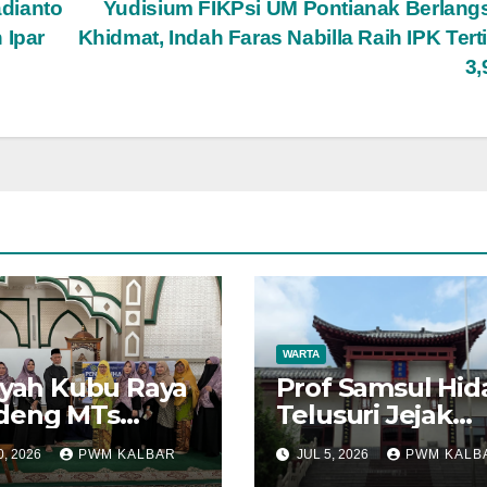
dianto
Yudisium FIKPsi UM Pontianak Berlan
 Ipar
Khidmat, Indah Faras Nabilla Raih IPK Tert
3
WARTA
iyah Kubu Raya
Prof Samsul Hid
deng MTs
Telusuri Jejak
afaur Rasyidin
Dialog Islam da
0, 2026
PWM KALBAR
JUL 5, 2026
PWM KALB
uat Edukasi
Konfusianisme d