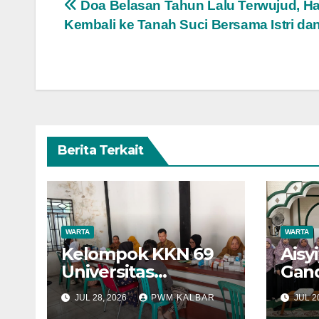
Navigasi
Doa Belasan Tahun Lalu Terwujud, Ha
Kembali ke Tanah Suci Bersama Istri dan
pos
Berita Terkait
WARTA
WARTA
Kelompok KKN 69
Aisy
Universitas
Gan
Muhammadiyah
Khul
JUL 28, 2026
PWM KALBAR
JUL 2
Pontianak Dibagi
Perk