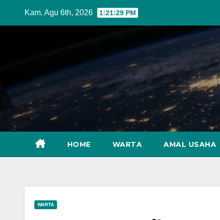
Skip
Kam. Agu 6th, 2026
1:21:31 PM
to
content
HOME
WARTA
AMAL USAHA
WARTA