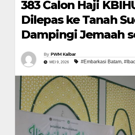
383 Calon Haji KBI
Dilepas ke Tanah S
Dampingi Jemaah s
By
PWM Kalbar
#Embarkasi Batam
,
#Iba
MEI 9, 2026