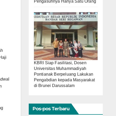
Pengasuhnya Hanya Satu Orang
ah
Haji
KBRI Siap Fasilitasi, Dosen
Universitas Muhammadiyah
Pontianak Berpeluang Lakukan
adwal
Pengabdian kepada Masyarakat
di Brunei Darussalam
m
ng
Pos-pos Terbaru