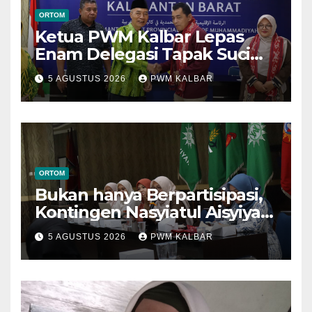
ORTOM
Ketua PWM Kalbar Lepas
Enam Delegasi Tapak Suci
Menuju Muktamar XVI di
5 AGUSTUS 2026
PWM KALBAR
Semarang
ORTOM
Bukan hanya Berpartisipasi,
Kontingen Nasyiatul Aisyiyah
Kalbar Perjuangkan Program
5 AGUSTUS 2026
PWM KALBAR
di Muktamar XV