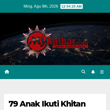
Skip
Ming. Agu 9th, 2026
12:54:26 AM
to
content
79 Anak Ikuti Khitan