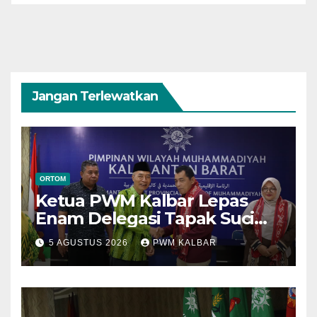
Jangan Terlewatkan
ORTOM
Ketua PWM Kalbar Lepas
Enam Delegasi Tapak Suci
Menuju Muktamar XVI di
5 AGUSTUS 2026
PWM KALBAR
Semarang