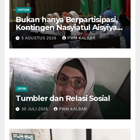
ORTOM
Bukan hanya Berpartisipasi,
Kontingen Nasyiatul Aisyiyah
Kalbar Perjuangkan Program
5 AGUSTUS 2026
PWM KALBAR
di Muktamar XV
OPINI
Tumbler dan Relasi Sosial
30 JULI 2026
PWM KALBAR