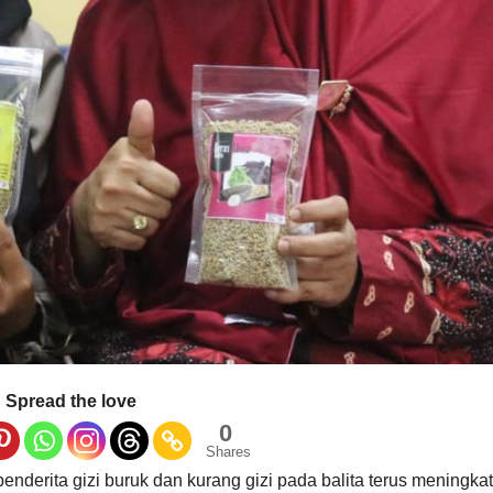
Spread the love
0
Shares
nderita gizi buruk dan kurang gizi pada balita terus meningkat