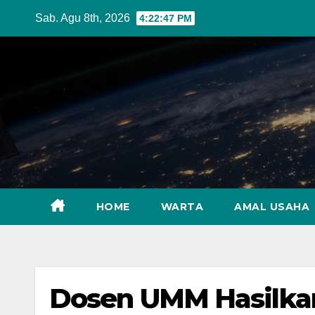
Skip
Sab. Agu 8th, 2026
4:22:48 PM
to
content
HOME
WARTA
AMAL USAHA
Dosen UMM Hasilkan