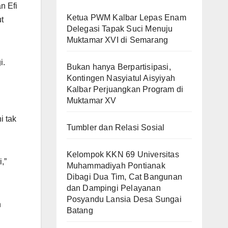
n Efi
Ketua PWM Kalbar Lepas Enam
t
Delegasi Tapak Suci Menuju
Muktamar XVI di Semarang
i.
Bukan hanya Berpartisipasi,
Kontingen Nasyiatul Aisyiyah
Kalbar Perjuangkan Program di
Muktamar XV
i tak
Tumbler dan Relasi Sosial
Kelompok KKN 69 Universitas
,”
Muhammadiyah Pontianak
Dibagi Dua Tim, Cat Bangunan
dan Dampingi Pelayanan
Posyandu Lansia Desa Sungai
n
Batang