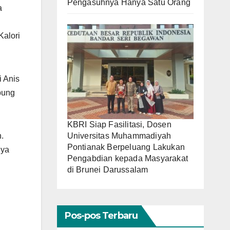
Pengasuhnya Hanya Satu Orang
a
Kalori
i Anis
pung
KBRI Siap Fasilitasi, Dosen
Universitas Muhammadiyah
.
Pontianak Berpeluang Lakukan
nya
Pengabdian kepada Masyarakat
di Brunei Darussalam
Pos-pos Terbaru