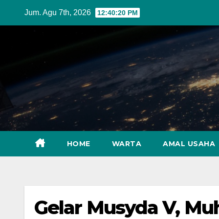
Skip
Jum. Agu 7th, 2026
12:40:22 PM
to
content
HOME
WARTA
AMAL USAHA
Gelar Musyda V, M