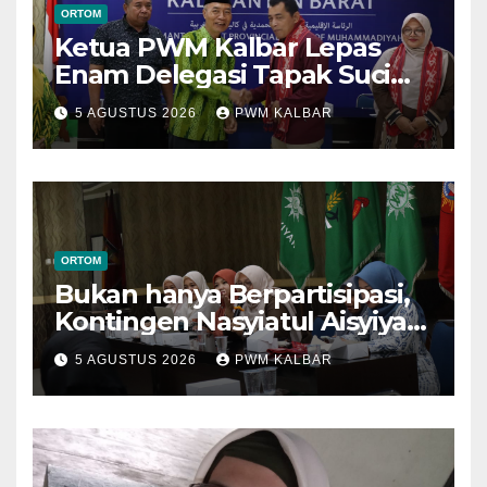
ORTOM
Ketua PWM Kalbar Lepas
Enam Delegasi Tapak Suci
Menuju Muktamar XVI di
5 AGUSTUS 2026
PWM KALBAR
Semarang
ORTOM
Bukan hanya Berpartisipasi,
Kontingen Nasyiatul Aisyiyah
Kalbar Perjuangkan Program
5 AGUSTUS 2026
PWM KALBAR
di Muktamar XV