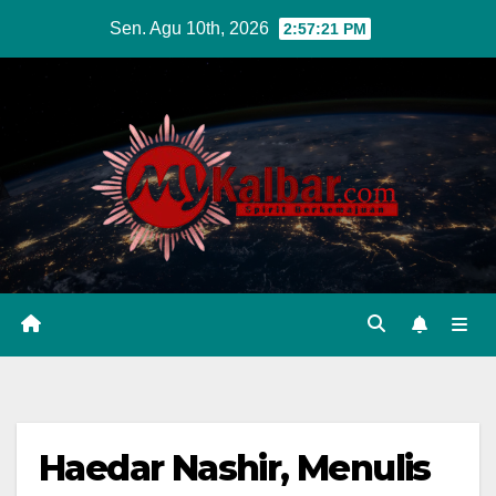
Skip
Sen. Agu 10th, 2026
2:57:23 PM
to
content
Haedar Nashir, Menulis