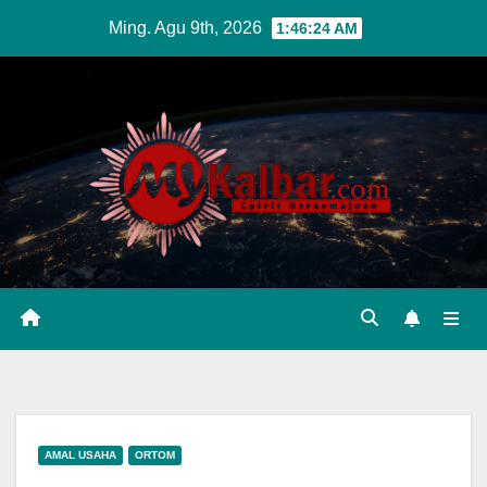
Skip
Ming. Agu 9th, 2026
1:46:25 AM
to
content
AMAL USAHA
ORTOM