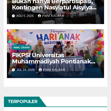
Bukan hanya Berpartisipasi,
Kontingen Nasyiatul Aisyiyah
Kalbar Perjuangkan Program
AGU 5, 2026
PWM KALBAR
di Muktamar XV
AMAL USAHA
FIKPSI Universitas
Muhammadiyah Pontianak
Dukung Pemenuhan Hak
JUL 24, 2026
PWM KALBAR
Anak yang sedang Jalani
Pembinaan Khusus
TERPOPULER