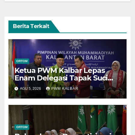
Berita Terkait
ORTOM
Ketua PWM Kalbar Lepas
Enam Delegasi Tapak Suci
Menuju Muktamar XVI di
AGU 5, 2026
PWM KALBAR
Semarang
ORTOM