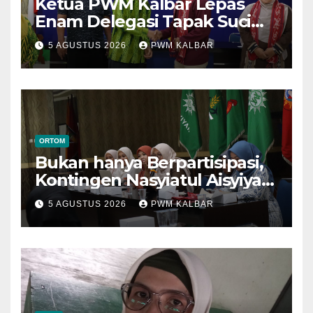
Ketua PWM Kalbar Lepas
Enam Delegasi Tapak Suci
Menuju Muktamar XVI di
5 AGUSTUS 2026
PWM KALBAR
Semarang
ORTOM
Bukan hanya Berpartisipasi,
Kontingen Nasyiatul Aisyiyah
Kalbar Perjuangkan Program
5 AGUSTUS 2026
PWM KALBAR
di Muktamar XV