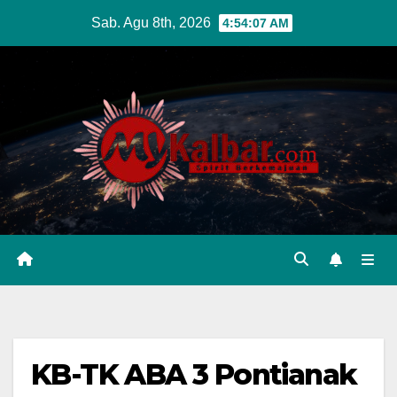
Skip
Sab. Agu 8th, 2026
4:54:08 AM
to
content
KB-TK ABA 3 Pontianak