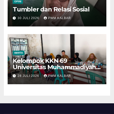
OPINI
Tumbler dan Relasi Sosial
30 JULI 2026
PWM KALBAR
WARTA
Kelompok KKN 69
Universitas Muhammadiyah
Pontianak Dibagi Dua Tim,
28 JULI 2026
PWM KALBAR
Cat Bangunan dan Dampingi
Pelayanan Posyandu Lansia
Desa Sungai Batang