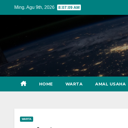
Skip
Ming. Agu 9th, 2026
8:07:11 AM
to
content
HOME
WARTA
AMAL USAHA
WARTA