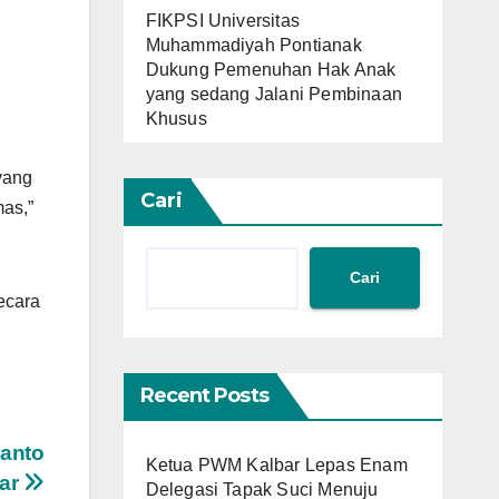
FIKPSI Universitas
Muhammadiyah Pontianak
Dukung Pemenuhan Hak Anak
yang sedang Jalani Pembinaan
Khusus
yang
Cari
as,”
Cari
ecara
Recent Posts
ianto
Ketua PWM Kalbar Lepas Enam
par
Delegasi Tapak Suci Menuju