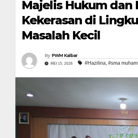
Majelis Hukum dan
Kekerasan di Lingk
Masalah Kecil
By
PWM Kalbar
#Hazilina
,
#sma muhamm
MEI 15, 2026