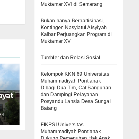
Muktamar XVI di Semarang
Bukan hanya Berpartisipasi,
Kontingen Nasyiatul Aisyiyah
Kalbar Perjuangkan Program di
Muktamar XV
Tumbler dan Relasi Sosial
Kelompok KKN 69 Universitas
Muhammadiyah Pontianak
Dibagi Dua Tim, Cat Bangunan
ayat
dan Dampingi Pelayanan
Posyandu Lansia Desa Sungai
Batang
n
AR
i
FIKPSI Universitas
Muhammadiyah Pontianak
Dukung Pemenuhan Hak Anak