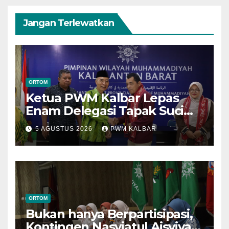
Jangan Terlewatkan
ORTOM
Ketua PWM Kalbar Lepas
Enam Delegasi Tapak Suci
Menuju Muktamar XVI di
5 AGUSTUS 2026
PWM KALBAR
Semarang
ORTOM
Bukan hanya Berpartisipasi,
Kontingen Nasyiatul Aisyiyah