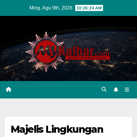
Skip
Ming. Agu 9th, 2026
10:26:25 AM
to
content
Majelis Lingkungan