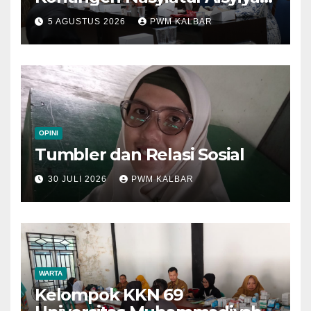
Kalbar Perjuangkan Program
5 AGUSTUS 2026
PWM KALBAR
di Muktamar XV
OPINI
Tumbler dan Relasi Sosial
30 JULI 2026
PWM KALBAR
WARTA
Kelompok KKN 69