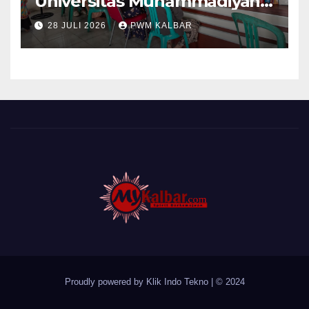
Universitas Muhammadiyah
Pontianak Dibagi Dua Tim,
28 JULI 2026
PWM KALBAR
Cat Bangunan dan Dampingi
Pelayanan Posyandu Lansia
Desa Sungai Batang
Proudly powered by Klik Indo Tekno
|
© 2024