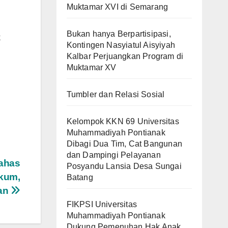
Muktamar XVI di Semarang
Bukan hanya Berpartisipasi,
k
Kontingen Nasyiatul Aisyiyah
Kalbar Perjuangkan Program di
Muktamar XV
Tumbler dan Relasi Sosial
Kelompok KKN 69 Universitas
Muhammadiyah Pontianak
Dibagi Dua Tim, Cat Bangunan
dan Dampingi Pelayanan
Bahas
Posyandu Lansia Desa Sungai
ukum,
Batang
an
FIKPSI Universitas
Muhammadiyah Pontianak
Dukung Pemenuhan Hak Anak