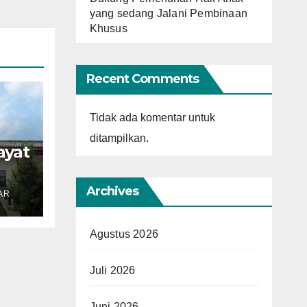
yang sedang Jalani Pembinaan
Khusus
Recent Comments
Tidak ada komentar untuk
ditampilkan.
ayat
n
Archives
AR
i
Agustus 2026
Juli 2026
Juni 2026