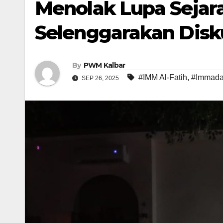
Menolak Lupa Sejara
Selenggarakan Disku
By
PWM Kalbar
#IMM Al-Fatih
,
#Immada
SEP 26, 2025