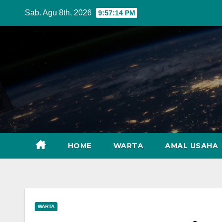
Skip
Sab. Agu 8th, 2026
9:57:16 PM
to
content
HOME
WARTA
AMAL USAHA
WARTA