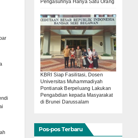
Pengasuhnya Hanya Satu Orang
bar
a
KBRI Siap Fasilitasi, Dosen
Universitas Muhammadiyah
Pontianak Berpeluang Lakukan
Pengabdian kepada Masyarakat
endi
di Brunei Darussalam
ai
Pos-pos Terbaru
lah