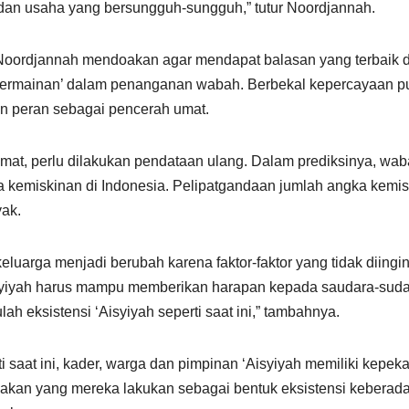
dan usaha yang bersungguh-sungguh,” tutur Noordjannah.
oordjannah mendoakan agar mendapat balasan yang terbaik d
‘permainan’ dalam penanganan wabah. Berbekal kepercayaan pu
 peran sebagai pencerah umat.
mat, perlu dilakukan pendataan ulang. Dalam prediksinya, wab
kemiskinan di Indonesia. Pelipatgandaan jumlah angka kemis
yak.
luarga menjadi berubah karena faktor-faktor yang tidak diingi
isyiyah harus mampu memberikan harapan kepada saudara-sud
tulah eksistensi ‘Aisyiyah seperti saat ini,” tambahnya.
ti saat ini, kader, warga dan pimpinan ‘Aisyiyah memiliki kepek
dakan yang mereka lakukan sebagai bentuk eksistensi keberad