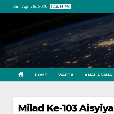
Skip
Jum. Agu 7th, 2026
6:10:17 PM
to
content
HOME
WARTA
AMAL USAHA
Milad Ke-103 Aisyi