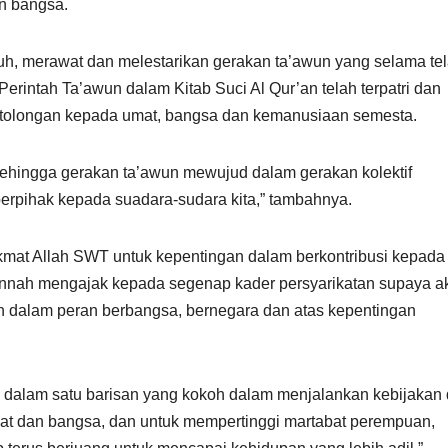
n bangsa.
eguh, merawat dan melestarikan gerakan ta’awun yang selama te
rintah Ta’awun dalam Kitab Suci Al Qur’an telah terpatri dan
rtolongan kepada umat, bangsa dan kemanusiaan semesta.
a, sehingga gerakan ta’awun mewujud dalam gerakan kolektif
a berpihak kepada suadara-sudara kita,” tambahnya.
ikmat Allah SWT untuk kepentingan dalam berkontribusi kepada
nah mengajak kepada segenap kader persyarikatan supaya ak
h dalam peran berbangsa, bernegara dan atas kepentingan
da dalam satu barisan yang kokoh dalam menjalankan kebijakan
mat dan bangsa, dan untuk mempertinggi martabat perempuan,