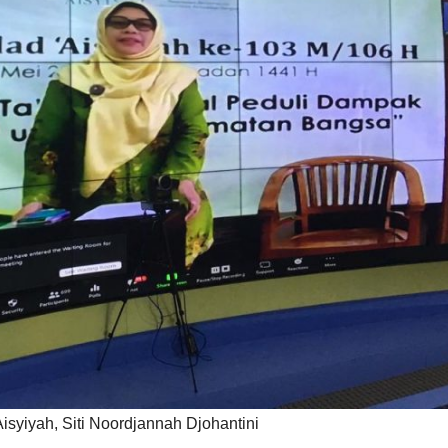
syiyah, Siti Noordjannah Djohantini