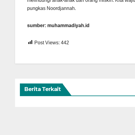
melindungi anak-anak dan orang miskin. Kita wajib
pungkas Noordjannah.
sumber: muhammadiyah.id
Post Views:
442
Berita Terkait