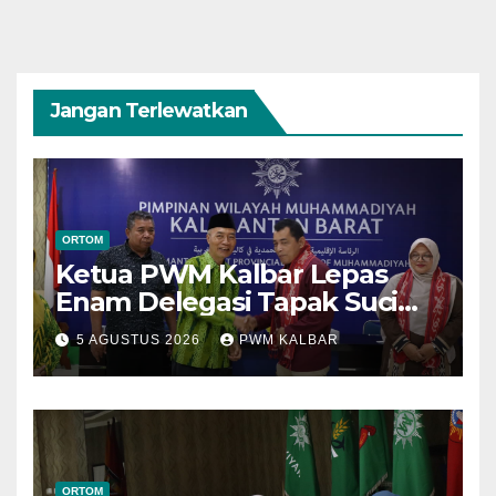
Jangan Terlewatkan
ORTOM
Ketua PWM Kalbar Lepas
Enam Delegasi Tapak Suci
Menuju Muktamar XVI di
5 AGUSTUS 2026
PWM KALBAR
Semarang
ORTOM