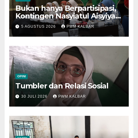
Bukan hanya Berpartisipasi,
Kontingen Nasyiatul Aisyiyah
Kalbar Perjuangkan Program
5 AGUSTUS 2026
PWM KALBAR
di Muktamar XV
OPINI
Tumbler dan Relasi Sosial
30 JULI 2026
PWM KALBAR