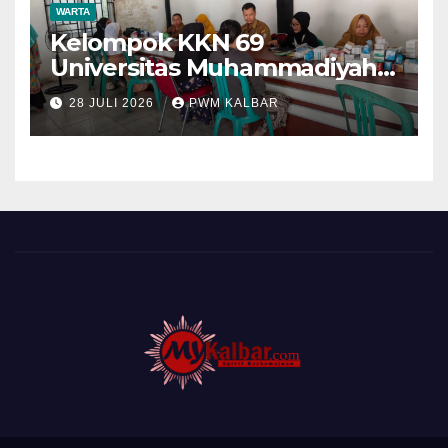
WARTA
Kelompok KKN 69
Universitas Muhammadiyah
Pontianak Dibagi Dua Tim,
28 JULI 2026
PWM KALBAR
Cat Bangunan dan Dampingi
Pelayanan Posyandu Lansia
Desa Sungai Batang