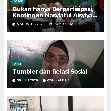
ORTOM
Bukan hanya Berpartisipasi,
Kontingen Nasyiatul Aisyiyah
Kalbar Perjuangkan Program
5 AGUSTUS 2026
PWM KALBAR
di Muktamar XV
OPINI
Tumbler dan Relasi Sosial
30 JULI 2026
PWM KALBAR