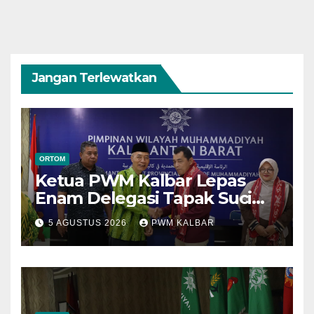
Jangan Terlewatkan
ORTOM
Ketua PWM Kalbar Lepas
Enam Delegasi Tapak Suci
Menuju Muktamar XVI di
5 AGUSTUS 2026
PWM KALBAR
Semarang