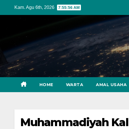
Skip
Kam. Agu 6th, 2026
7:55:57 AM
to
content
HOME
WARTA
AMAL USAHA
Muhammadiyah Kalb