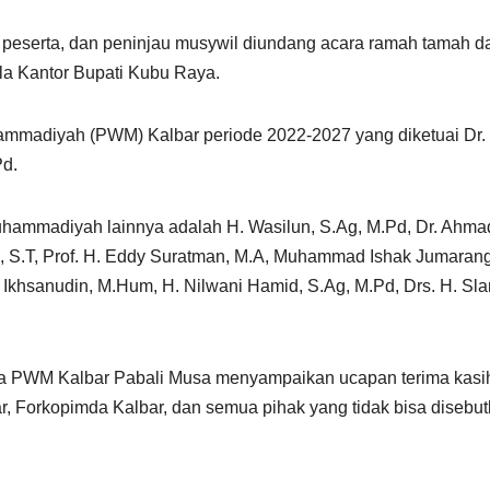
 peserta, dan peninjau musywil diundang acara ramah tamah d
la Kantor Bupati Kubu Raya.
mmadiyah (PWM) Kalbar periode 2022-2027 yang diketuai Dr.
Pd.
uhammadiyah lainnya adalah H. Wasilun, S.Ag, M.Pd, Dr. Ahma
in, S.T, Prof. H. Eddy Suratman, M.A, Muhammad Ishak Jumarang
. Ikhsanudin, M.Hum, H. Nilwani Hamid, S.Ag, M.Pd, Drs. H. Sl
ua PWM Kalbar Pabali Musa menyampaikan ucapan terima kasih
r, Forkopimda Kalbar, dan semua pihak yang tidak bisa disebu