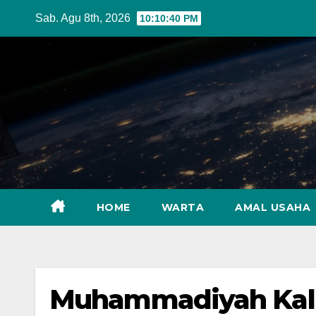
Skip
Sab. Agu 8th, 2026
10:10:41 PM
to
content
HOME
WARTA
AMAL USAHA
Muhammadiyah Kalb