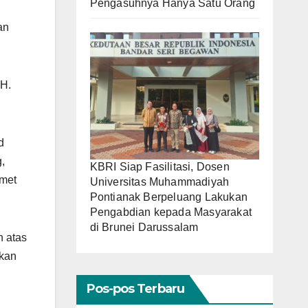
Pengasuhnya Hanya Satu Orang
an
 H.
d
,
KBRI Siap Fasilitasi, Dosen
amet
Universitas Muhammadiyah
Pontianak Berpeluang Lakukan
Pengabdian kepada Masyarakat
di Brunei Darussalam
 atas
tkan
Pos-pos Terbaru