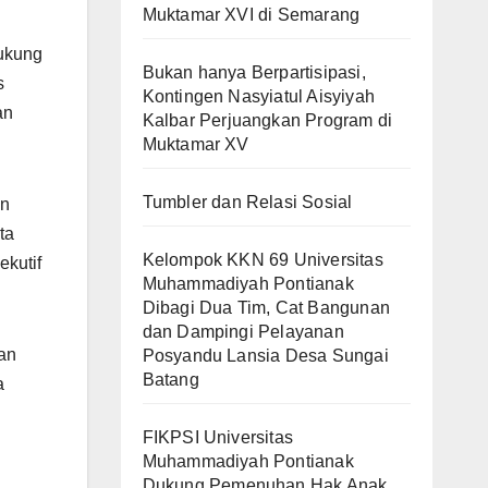
Muktamar XVI di Semarang
ukung
Bukan hanya Berpartisipasi,
s
Kontingen Nasyiatul Aisyiyah
an
Kalbar Perjuangkan Program di
Muktamar XV
Tumbler dan Relasi Sosial
un
ta
Kelompok KKN 69 Universitas
ekutif
Muhammadiyah Pontianak
Dibagi Dua Tim, Cat Bangunan
dan Dampingi Pelayanan
gan
Posyandu Lansia Desa Sungai
Batang
a
FIKPSI Universitas
Muhammadiyah Pontianak
Dukung Pemenuhan Hak Anak