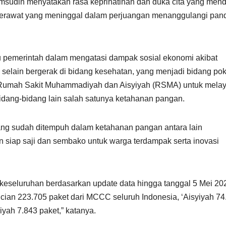
udin menyatakan rasa keprihatinan dan duka cita yang men
 perawat yang meninggal dalam perjuangan menanggulangi pan
pemerintah dalam mengatasi dampak sosial ekonomi akibat
lain bergerak di bidang kesehatan, yang menjadi bidang po
Rumah Sakit Muhammadiyah dan Aisyiyah (RSMA) untuk melay
idang-bidang lain salah satunya ketahanan pangan.
g sudah ditempuh dalam ketahanan pangan antara lain
iap saji dan sembako untuk warga terdampak serta inovasi
keseluruhan berdasarkan update data hingga tanggal 5 Mei 20
ncian 223.705 paket dari MCCC seluruh Indonesia, ‘Aisyiyah 74
ah 7.843 paket,” katanya.