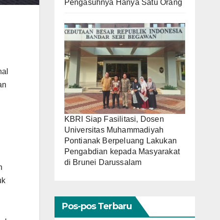
Pengasuhnya Hanya Satu Orang
nal
an
KBRI Siap Fasilitasi, Dosen
Universitas Muhammadiyah
Pontianak Berpeluang Lakukan
Pengabdian kepada Masyarakat
di Brunei Darussalam
n
uk
Pos-pos Terbaru