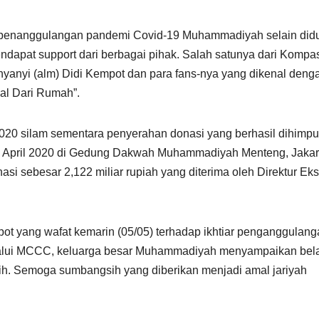
enanggulangan pandemi Covid-19 Muhammadiyah selain did
dapat support dari berbagai pihak. Salah satunya dari Kompa
yanyi (alm) Didi Kempot dan para fans-nya yang dikenal deng
al Dari Rumah”.
l 2020 silam sementara penyerahan donasi yang berhasil dihimp
 22 April 2020 di Gedung Dakwah Muhammadiyah Menteng, Jakar
i sebesar 2,122 miliar rupiah yang diterima oleh Direktur Eks
mpot yang wafat kemarin (05/05) terhadap ikhtiar penganggulan
alui MCCC, keluarga besar Muhammadiyah menyampaikan bel
h. Semoga sumbangsih yang diberikan menjadi amal jariyah