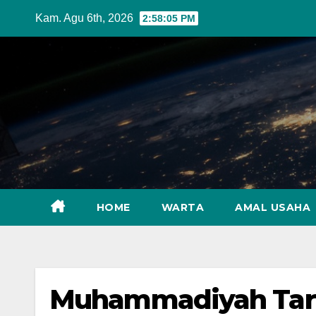
Skip
Kam. Agu 6th, 2026
2:58:07 PM
to
content
HOME
WARTA
AMAL USAHA
Muhammadiyah Targe