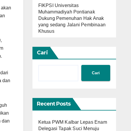
FIKPSI Universitas
o akan
Muhammadiyah Pontianak
kan
Dukung Pemenuhan Hak Anak
yang sedang Jalani Pembinaan
Khusus
,
am
Cari
.
dari
Cari
a dan
Recent Posts
gguh
ikan
n dan
Ketua PWM Kalbar Lepas Enam
Delegasi Tapak Suci Menuju