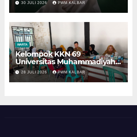
30 JULI 2026
PWM KALBAR
WARTA
Kelompok KKN 69
Universitas Muhammadiyah
Pontianak Dibagi Dua Tim,
28 JULI 2026
PWM KALBAR
Cat Bangunan dan Dampingi
Pelayanan Posyandu Lansia
Desa Sungai Batang