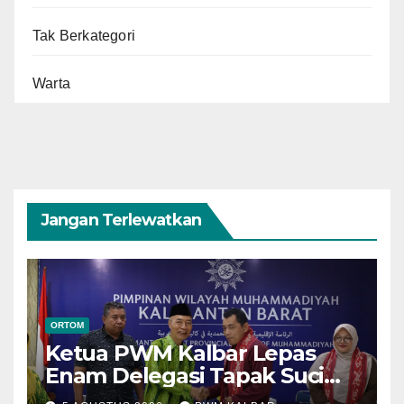
Tak Berkategori
Warta
Jangan Terlewatkan
ORTOM
Ketua PWM Kalbar Lepas
Enam Delegasi Tapak Suci
Menuju Muktamar XVI di