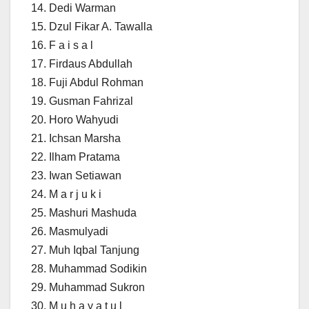
14. Dedi Warman
15. Dzul Fikar A. Tawalla
16. F a i s a l
17. Firdaus Abdullah
18. Fuji Abdul Rohman
19. Gusman Fahrizal
20. Horo Wahyudi
21. Ichsan Marsha
22. Ilham Pratama
23. Iwan Setiawan
24. M a r j u k i
25. Mashuri Mashuda
26. Masmulyadi
27. Muh Iqbal Tanjung
28. Muhammad Sodikin
29. Muhammad Sukron
30. M u h a y a t u l