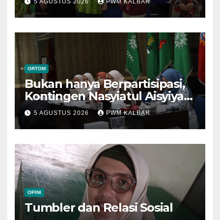
5 AGUSTUS 2026
PWM KALBAR
Semarang
ORTOM
Bukan hanya Berpartisipasi,
Kontingen Nasyiatul Aisyiyah
Kalbar Perjuangkan Program
5 AGUSTUS 2026
PWM KALBAR
di Muktamar XV
OPINI
Tumbler dan Relasi Sosial