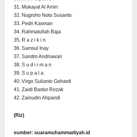
31. Mukayat Al Amin
32. Nugroho Noto Susanto
33. Pedri Kasman
34. Rahmatullah Baja
35. R a z i k i n
36. Samsul Inay
37. Sandro Andriawan
38. S u d i r m a n
39. S u p a l a
40. Virgo Sulianto Gohardi
41. Zaidi Bastur Rozak
42. Zainudin Ahpandi
(Riz)
sumber: suaramuhammadiyah.id