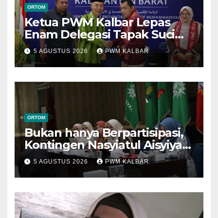
ORTOM
Ketua PWM Kalbar Lepas
Enam Delegasi Tapak Suci
Menuju Muktamar XVI di
5 AGUSTUS 2026
PWM KALBAR
Semarang
ORTOM
Bukan hanya Berpartisipasi,
Kontingen Nasyiatul Aisyiyah
Kalbar Perjuangkan Program
5 AGUSTUS 2026
PWM KALBAR
di Muktamar XV