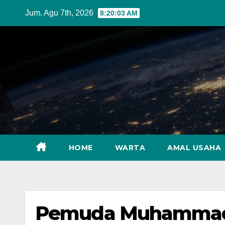
Skip
Jum. Agu 7th, 2026
8:20:04 AM
to
content
HOME
WARTA
AMAL USAHA
Pemuda Muhammadi