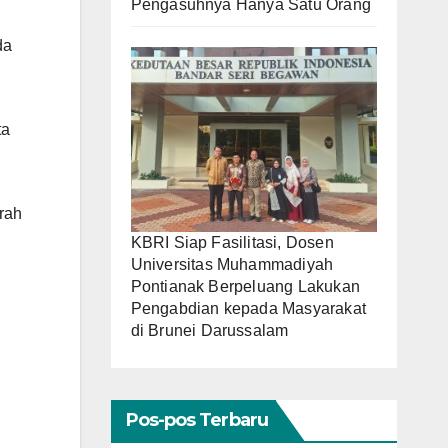
Pengasuhnya Hanya Satu Orang
da
ta
rah
.
KBRI Siap Fasilitasi, Dosen
Universitas Muhammadiyah
Pontianak Berpeluang Lakukan
Pengabdian kepada Masyarakat
di Brunei Darussalam
Pos-pos Terbaru