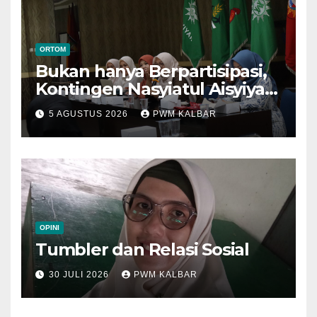
ORTOM
Bukan hanya Berpartisipasi,
Kontingen Nasyiatul Aisyiyah
Kalbar Perjuangkan Program
5 AGUSTUS 2026
PWM KALBAR
di Muktamar XV
OPINI
Tumbler dan Relasi Sosial
30 JULI 2026
PWM KALBAR