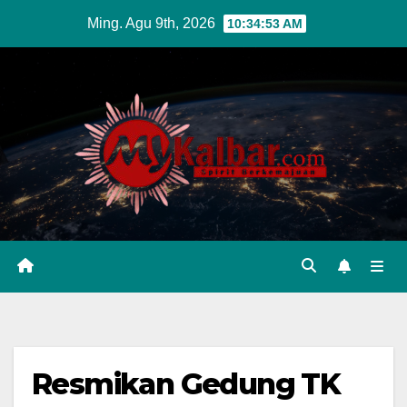
Skip
Ming. Agu 9th, 2026
10:34:55 AM
to
content
Resmikan Gedung TK