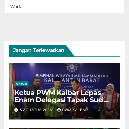
Warta
Jangan Terlewatkan
ORTOM
Ketua PWM Kalbar Lepas
Enam Delegasi Tapak Suci
Menuju Muktamar XVI di
5 AGUSTUS 2026
PWM KALBAR
Semarang