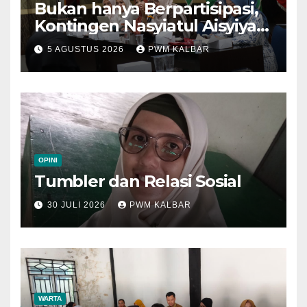
Bukan hanya Berpartisipasi,
Kontingen Nasyiatul Aisyiyah
Kalbar Perjuangkan Program
5 AGUSTUS 2026
PWM KALBAR
di Muktamar XV
OPINI
Tumbler dan Relasi Sosial
30 JULI 2026
PWM KALBAR
WARTA