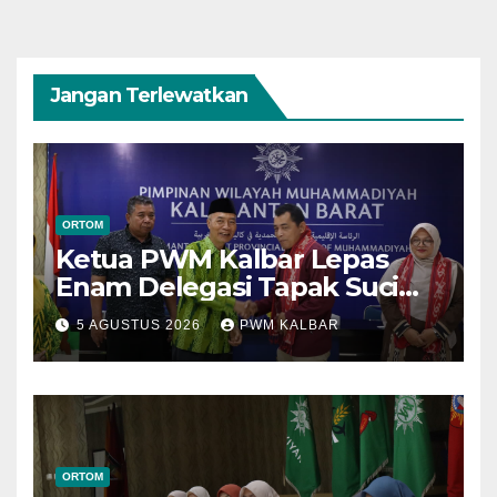
Jangan Terlewatkan
ORTOM
Ketua PWM Kalbar Lepas
Enam Delegasi Tapak Suci
Menuju Muktamar XVI di
5 AGUSTUS 2026
PWM KALBAR
Semarang
ORTOM