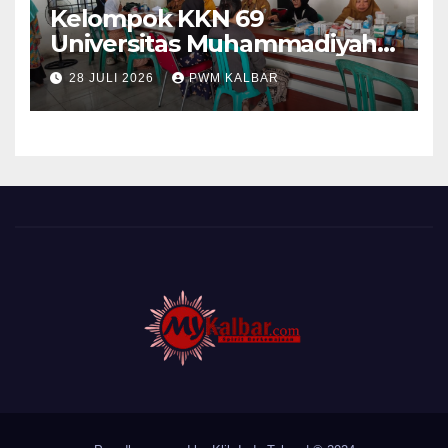
Kelompok KKN 69
Universitas Muhammadiyah
Pontianak Dibagi Dua Tim,
28 JULI 2026
PWM KALBAR
Cat Bangunan dan Dampingi
Pelayanan Posyandu Lansia
Desa Sungai Batang