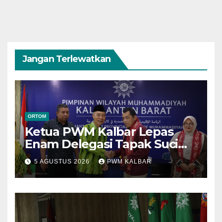
Jangan Terlewatkan
ORTOM
Ketua PWM Kalbar Lepas
Enam Delegasi Tapak Suci
Menuju Muktamar XVI di
5 AGUSTUS 2026
PWM KALBAR
Semarang