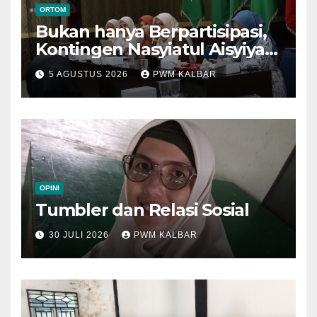
ORTOM
Bukan hanya Berpartisipasi,
Kontingen Nasyiatul Aisyiyah
Kalbar Perjuangkan Program
5 AGUSTUS 2026
PWM KALBAR
di Muktamar XV
OPINI
Tumbler dan Relasi Sosial
30 JULI 2026
PWM KALBAR