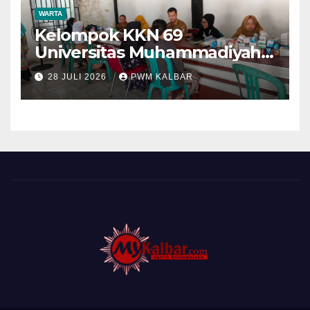
WARTA
Kelompok KKN 69
Universitas Muhammadiyah
Pontianak Dibagi Dua Tim,
28 JULI 2026
PWM KALBAR
Cat Bangunan dan Dampingi
Pelayanan Posyandu Lansia
Desa Sungai Batang