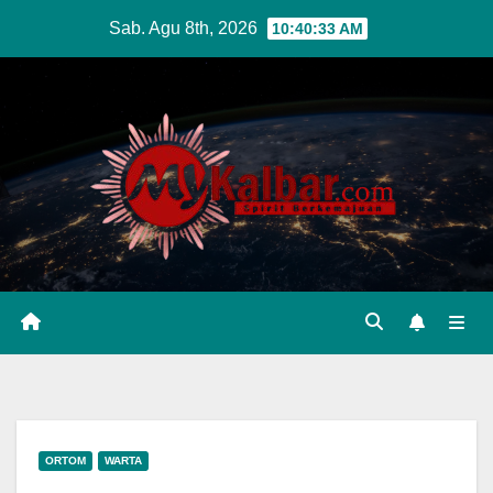
Skip
Sab. Agu 8th, 2026
10:40:35 AM
to
content
ORTOM
WARTA