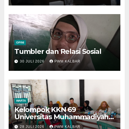
di Muktamar XV
OPINI
Tumbler dan Relasi Sosial
30 JULI 2026
PWM KALBAR
WARTA
Kelompok KKN 69
Universitas Muhammadiyah
Pontianak Dibagi Dua Tim,
28 JULI 2026
PWM KALBAR