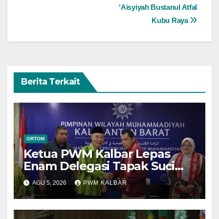
‘Aisyiyah Bustanul Atfal
Kubu Raya
Berita Terkait
ORTOM
Ketua PWM Kalbar Lepas
Enam Delegasi Tapak Suci
Menuju Muktamar XVI di
AGU 5, 2026
PWM KALBAR
Semarang