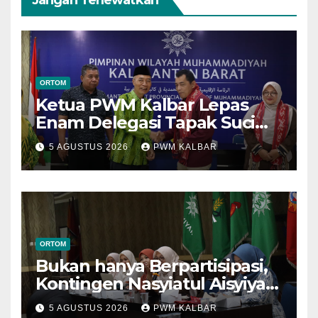
Jangan Terlewatkan
ORTOM
Ketua PWM Kalbar Lepas
Enam Delegasi Tapak Suci
Menuju Muktamar XVI di
5 AGUSTUS 2026
PWM KALBAR
Semarang
ORTOM
Bukan hanya Berpartisipasi,
Kontingen Nasyiatul Aisyiyah
Kalbar Perjuangkan Program
5 AGUSTUS 2026
PWM KALBAR