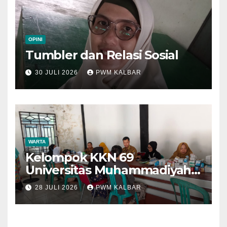
OPINI
Tumbler dan Relasi Sosial
30 JULI 2026
PWM KALBAR
WARTA
Kelompok KKN 69
Universitas Muhammadiyah
Pontianak Dibagi Dua Tim,
28 JULI 2026
PWM KALBAR
Cat Bangunan dan Dampingi
Pelayanan Posyandu Lansia
Desa Sungai Batang