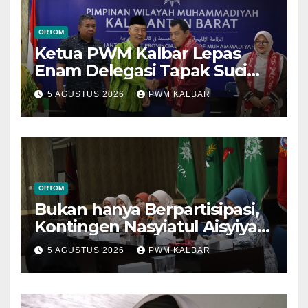
ORTOM
Ketua PWM Kalbar Lepas
Enam Delegasi Tapak Suci
Menuju Muktamar XVI di
5 AGUSTUS 2026
PWM KALBAR
Semarang
ORTOM
Bukan hanya Berpartisipasi,
Kontingen Nasyiatul Aisyiyah
Kalbar Perjuangkan Program
5 AGUSTUS 2026
PWM KALBAR
di Muktamar XV