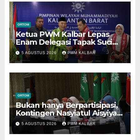
ORTOM
Ketua PWM Kalbar Lepas
Enam Delegasi Tapak Suci
Menuju Muktamar XVI di
5 AGUSTUS 2026
PWM KALBAR
Semarang
ORTOM
Bukan hanya Berpartisipasi,
Kontingen Nasyiatul Aisyiyah
Kalbar Perjuangkan Program
5 AGUSTUS 2026
PWM KALBAR
di Muktamar XV