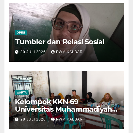
OPINI
Tumbler dan Relasi Sosial
30 JULI 2026
PWM KALBAR
WARTA
Kelompok KKN 69
Universitas Muhammadiyah
Pontianak Dibagi Dua Tim,
28 JULI 2026
PWM KALBAR
Cat Bangunan dan Dampingi
Pelayanan Posyandu Lansia