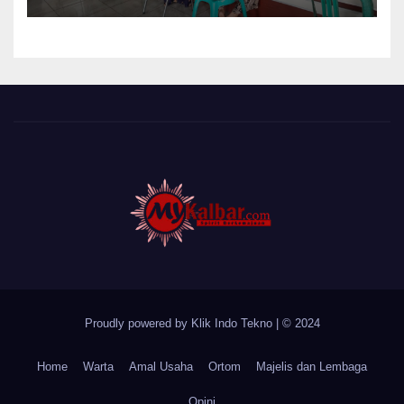
Cat Bangunan dan Dampingi
Pelayanan Posyandu Lansia
Desa Sungai Batang
Proudly powered by Klik Indo Tekno
|
© 2024
Home
Warta
Amal Usaha
Ortom
Majelis dan Lembaga
Opini