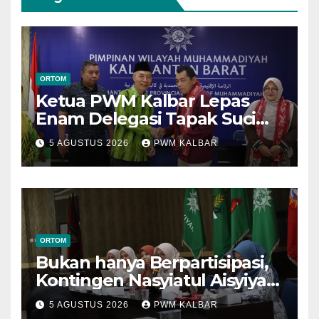
ORTOM
Ketua PWM Kalbar Lepas
Enam Delegasi Tapak Suci
Menuju Muktamar XVI di
5 AGUSTUS 2026
PWM KALBAR
Semarang
ORTOM
Bukan hanya Berpartisipasi,
Kontingen Nasyiatul Aisyiyah
Kalbar Perjuangkan Program
5 AGUSTUS 2026
PWM KALBAR
di Muktamar XV