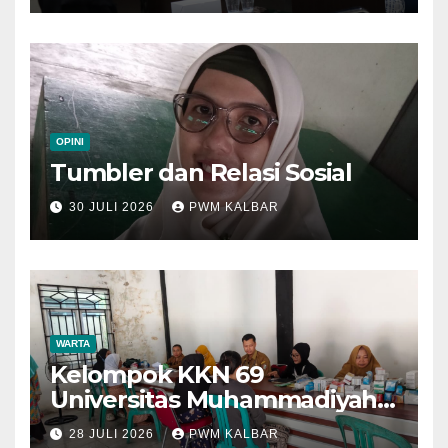
OPINI
Tumbler dan Relasi Sosial
30 JULI 2026
PWM KALBAR
WARTA
Kelompok KKN 69
Universitas Muhammadiyah
Pontianak Dibagi Dua Tim,
28 JULI 2026
PWM KALBAR