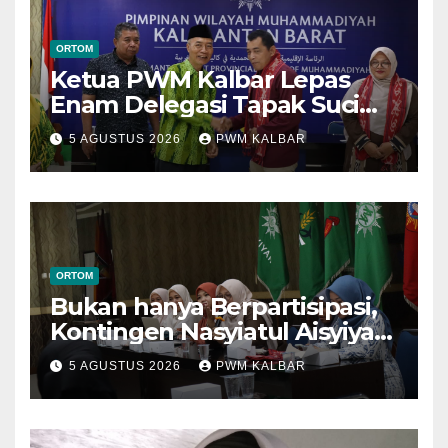
ORTOM
Ketua PWM Kalbar Lepas
Enam Delegasi Tapak Suci
Menuju Muktamar XVI di
5 AGUSTUS 2026
PWM KALBAR
Semarang
ORTOM
Bukan hanya Berpartisipasi,
Kontingen Nasyiatul Aisyiyah
Kalbar Perjuangkan Program
5 AGUSTUS 2026
PWM KALBAR
di Muktamar XV