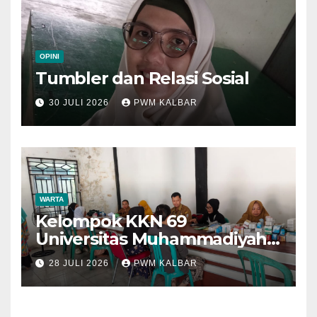
OPINI
Tumbler dan Relasi Sosial
30 JULI 2026
PWM KALBAR
WARTA
Kelompok KKN 69
Universitas Muhammadiyah
Pontianak Dibagi Dua Tim,
28 JULI 2026
PWM KALBAR
Cat Bangunan dan Dampingi
Pelayanan Posyandu Lansia
Desa Sungai Batang