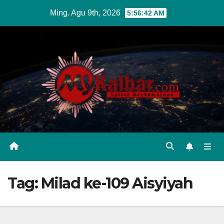
Skip
Ming. Agu 9th, 2026
5:56:43 AM
to
content
Tag:
Milad ke-109 Aisyiyah